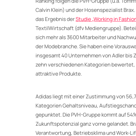
Ranking folgen die PVH-Gruppe (u.a. Tommy 
Calvin Klein) und der Hosenspezialist Brax. 
das Ergebnis der
Studie „Working in Fashio
TextilWirtschaft (dfv Mediengruppe). Betei
sich mehr als 3600 Mitarbeiter und Nachw
der Modebranche. Sie haben eine Vorauswa
insgesamt 40 Unternehmen von Adler bis Z
zehn verschiedenen Kategorien bewertet, 
attraktive Produkte.
Adidas liegt mit einer Zustimmung von 56
Kategorien Gehaltsniveau, Aufstiegschanc
gepunktet. Die PVH-Gruppe kommt auf 54% u
Zukunftspotenzial ganz vorne gelandet. Bra
Verantwortung, Betriebsklima und Work-Li