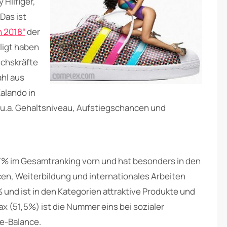
Hilfiger,
Das ist
n 2018“
der
ligt haben
uchskräfte
hl aus
alando in
u.a. Gehaltsniveau, Aufstiegschancen und
,7% im Gesamtranking vorn und hat besonders in den
en, Weiterbildung und internationales Arbeiten
nd ist in den Kategorien attraktive Produkte und
x (51,5%) ist die Nummer eins bei sozialer
fe-Balance.