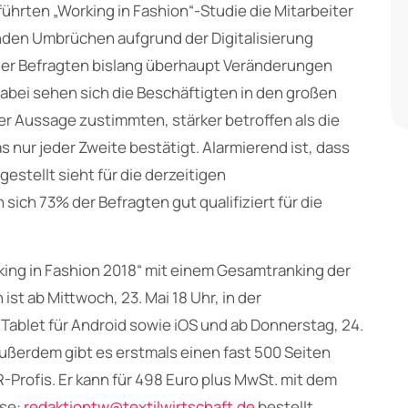
führten „Working in Fashion“-Studie die Mitarbeiter
enden Umbrüchen aufgrund der Digitalisierung
ller Befragten bislang überhaupt Veränderungen
Dabei sehen sich die Beschäftigten in den großen
er Aussage zustimmten, stärker betroffen als die
 nur jeder Zweite bestätigt. Alarmierend ist, dass
estellt sieht für die derzeitigen
ich 73% der Befragten gut qualifiziert für die
rking in Fashion 2018“ mit einem Gesamtranking der
ist ab Mittwoch, 23. Mai 18 Uhr, in der
Tablet für Android sowie iOS und ab Donnerstag, 24.
Außerdem gibt es erstmals einen fast 500 Seiten
R-Profis. Er kann für 498 Euro plus MwSt. mit dem
sse:
redaktiontw@textilwirtschaft.de
bestellt