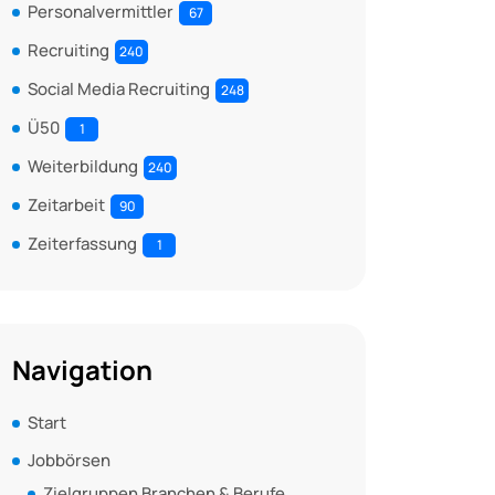
Personalvermittler
67
Recruiting
240
Social Media Recruiting
248
Ü50
1
Weiterbildung
240
Zeitarbeit
90
Zeiterfassung
1
Navigation
Start
Jobbörsen
Zielgruppen Branchen & Berufe