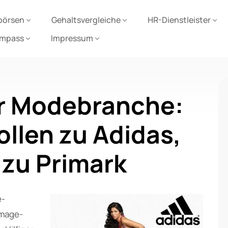
börsen
Gehaltsvergleiche
HR-Dienstleister
ompass
Impressum
er Modebranche:
ollen zu Adidas,
 zu Primark
e-
Image-