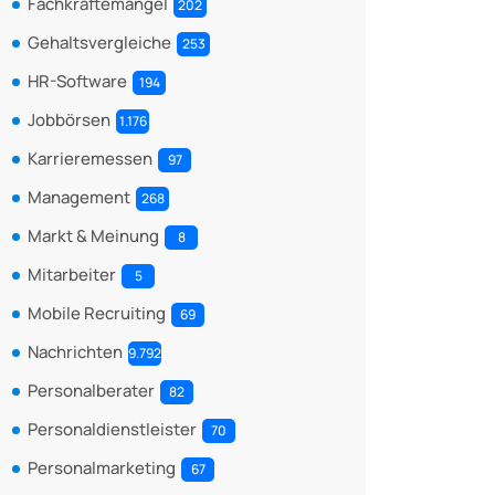
Fachkräftemangel
202
Gehaltsvergleiche
253
HR-Software
194
Jobbörsen
1.176
Karrieremessen
97
Management
268
Markt & Meinung
8
Mitarbeiter
5
Mobile Recruiting
69
Nachrichten
9.792
Personalberater
82
Personaldienstleister
70
Personalmarketing
67