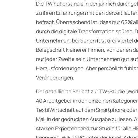
Die TW hat erstmals in der jährlich durchge
zu ihren Erfahrungen mit den derzeit lauf
befragt. Überraschend ist, dass nur 62% a
durch die digitale Transformation spüren. 
Unternehmen, bei denen fast drei Viertel d
Belegschaft kleinerer Firmen, von denen das
nur jeder Zweite sein Unternehmen gut aufg
Herausforderungen. Aber persönlich fühlen s
Veränderungen.
Der detaillierte Bericht zur TW-Studie „Wo
40 Arbeitgeber in den einzelnen Kategorien 
TextilWirtschaft auf dem Smartphone oder 
Mai, in der gedruckten Ausgabe zu lesen. 
starken Expertenband zur Studie für alle H
Kennwort „WIF 2018“ unter der Email-Adre