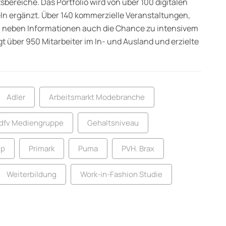
sbereiche. Das Portfolio wird von über 100 digitalen
n ergänzt. Über 140 kommerzielle Veranstaltungen,
n neben Informationen auch die Chance zu intensivem
 über 950 Mitarbeiter im In- und Ausland und erzielte
Adler
Arbeitsmarkt Modebranche
dfv Mediengruppe
Gehaltsniveau
up
Primark
Puma
PVH. Brax
Weiterbildung
Work-in-Fashion Studie