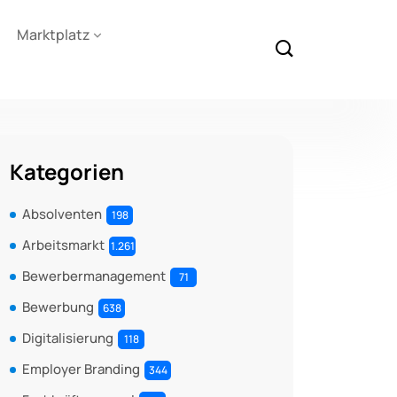
Marktplatz
Kategorien
Absolventen
198
Arbeitsmarkt
1.261
Bewerbermanagement
71
Bewerbung
638
Digitalisierung
118
Employer Branding
344