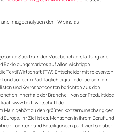
- und Imageanalysen der TW sind auf
.
gesamte Spektrum der Modeberichterstattung und
nd Bekleidungsmarktes auf allen wichtigen
 die TextilWirtschaft (TW) Entscheider mit relevanten
 und auf dem iPad, täglich digital oder persönlich
alisten und Korrespondenten berichten aus den
chehen innerhalb der Branche – von der Produktidee
rkauf. www.textilwirtschaft.de
t am Main gehört zu den größten konzernunabhängigen
uropa. Ihr Ziel ist es, Menschen in ihrem Beruf und
ihren Töchtern und Beteiligungen publiziert sie über