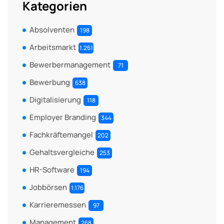
Kategorien
Absolventen
198
Arbeitsmarkt
1.261
Bewerbermanagement
71
Bewerbung
638
Digitalisierung
118
Employer Branding
344
Fachkräftemangel
202
Gehaltsvergleiche
253
HR-Software
194
Jobbörsen
1.176
Karrieremessen
97
Management
268