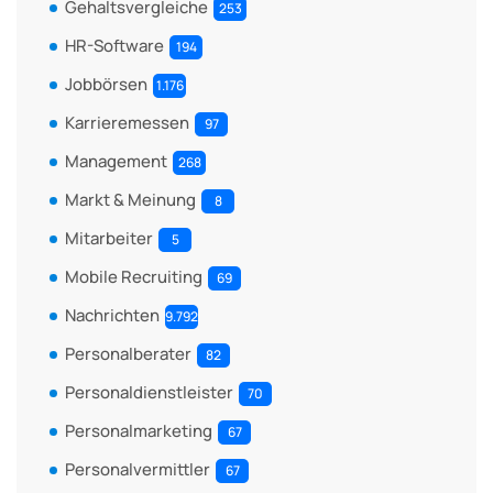
Gehaltsvergleiche
253
HR-Software
194
Jobbörsen
1.176
Karrieremessen
97
Management
268
Markt & Meinung
8
Mitarbeiter
5
Mobile Recruiting
69
Nachrichten
9.792
Personalberater
82
Personaldienstleister
70
Personalmarketing
67
Personalvermittler
67