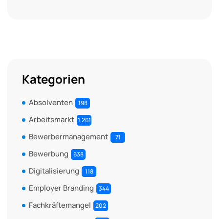
Kategorien
Absolventen
198
Arbeitsmarkt
1.261
Bewerbermanagement
71
Bewerbung
638
Digitalisierung
118
Employer Branding
344
Fachkräftemangel
202