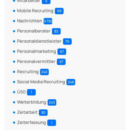
Mitarbeiter
5
Mobile Recruiting
69
Nachrichten
9.792
Personalberater
82
Personaldienstleister
70
Personalmarketing
67
Personalvermittler
67
Recruiting
240
Social Media Recruiting
248
Ü50
1
Weiterbildung
240
Zeitarbeit
90
Zeiterfassung
1