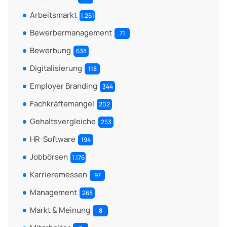
Arbeitsmarkt
1.261
Bewerbermanagement
71
Bewerbung
638
Digitalisierung
118
Employer Branding
344
Fachkräftemangel
202
Gehaltsvergleiche
253
HR-Software
194
Jobbörsen
1.176
Karrieremessen
97
Management
268
Markt & Meinung
8