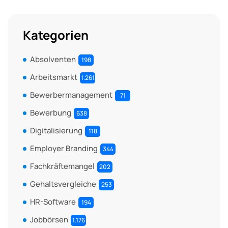
Kategorien
Absolventen
198
Arbeitsmarkt
1.261
Bewerbermanagement
71
Bewerbung
638
Digitalisierung
118
Employer Branding
344
Fachkräftemangel
202
Gehaltsvergleiche
253
HR-Software
194
Jobbörsen
1.176