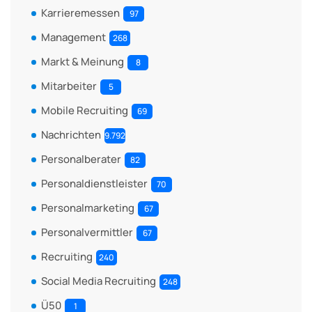
Karrieremessen
97
Management
268
Markt & Meinung
8
Mitarbeiter
5
Mobile Recruiting
69
Nachrichten
9.792
Personalberater
82
Personaldienstleister
70
Personalmarketing
67
Personalvermittler
67
Recruiting
240
Social Media Recruiting
248
Ü50
1