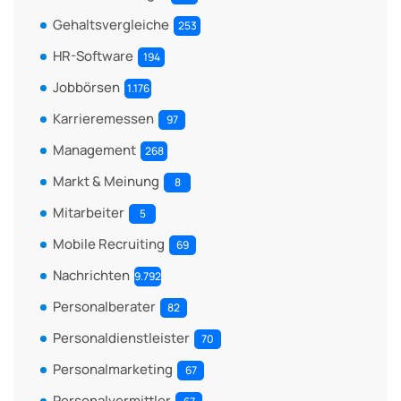
Gehaltsvergleiche
253
HR-Software
194
Jobbörsen
1.176
Karrieremessen
97
Management
268
Markt & Meinung
8
Mitarbeiter
5
Mobile Recruiting
69
Nachrichten
9.792
Personalberater
82
Personaldienstleister
70
Personalmarketing
67
Personalvermittler