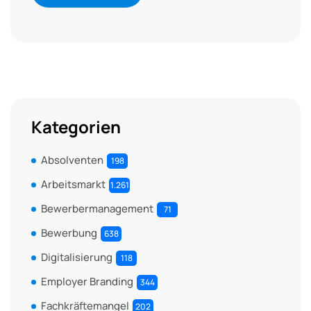
Kategorien
Absolventen
198
Arbeitsmarkt
1.261
Bewerbermanagement
71
Bewerbung
638
Digitalisierung
118
Employer Branding
344
Fachkräftemangel
202