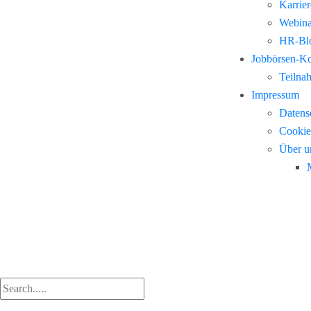
Karrie
Webina
HR-Blo
Jobbörsen-K
Teilna
Impressum
Datens
Cookie
Über u