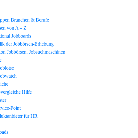
uppen Branchen & Berufe
sen von A – Z
tional Jobboards
ik der Jobbörsen-Erhebung
tion Jobbörsen, Jobsuchmaschinen
e
Joblotse
Jobwatch
eiche
vergleiche Hilfe
ster
vice-Point
duktanbieter für HR
oads