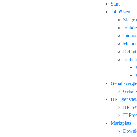
Start
Jobbörsen
Zielgr
Jobbör
Interna
Method
Defini
Joblots
Gehaltsvergl
Gehalts
HR-Dienstlei
HR-Ser
IT-Pro
Marktplatz
Downl