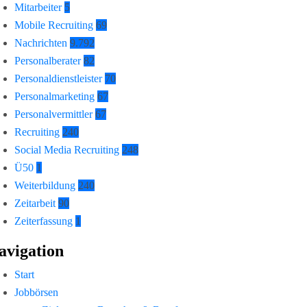
Mitarbeiter
5
Mobile Recruiting
69
Nachrichten
9.792
Personalberater
82
Personaldienstleister
70
Personalmarketing
67
Personalvermittler
67
Recruiting
240
Social Media Recruiting
248
Ü50
1
Weiterbildung
240
Zeitarbeit
90
Zeiterfassung
1
avigation
Start
Jobbörsen