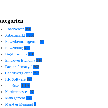
ategorien
Absolventen
198
Arbeitsmarkt
1.261
Bewerbermanagement
71
Bewerbung
638
Digitalisierung
118
Employer Branding
344
Fachkräftemangel
202
Gehaltsvergleiche
253
HR-Software
194
Jobbörsen
1.176
Karrieremessen
97
Management
268
Markt & Meinung
8