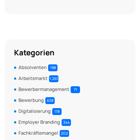
Kategorien
Absolventen
198
Arbeitsmarkt
1.261
Bewerbermanagement
71
Bewerbung
638
Digitalisierung
118
Employer Branding
344
Fachkräftemangel
202