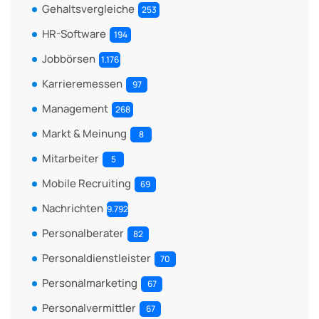
Gehaltsvergleiche
253
HR-Software
194
Jobbörsen
1.176
Karrieremessen
97
Management
268
Markt & Meinung
8
Mitarbeiter
5
Mobile Recruiting
69
Nachrichten
9.792
Personalberater
82
Personaldienstleister
70
Personalmarketing
67
Personalvermittler
67