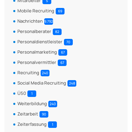
Mitarbeiter
5
Mobile Recruiting
69
Nachrichten
9.792
Personalberater
82
Personaldienstleister
70
Personalmarketing
67
Personalvermittler
67
Recruiting
240
Social Media Recruiting
248
Ü50
1
Weiterbildung
240
Zeitarbeit
90
Zeiterfassung
1