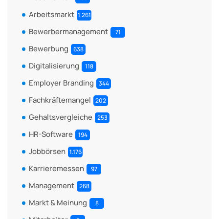
Arbeitsmarkt
1.261
Bewerbermanagement
71
Bewerbung
638
Digitalisierung
118
Employer Branding
344
Fachkräftemangel
202
Gehaltsvergleiche
253
HR-Software
194
Jobbörsen
1.176
Karrieremessen
97
Management
268
Markt & Meinung
8