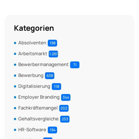
Kategorien
Absolventen
198
Arbeitsmarkt
1.261
Bewerbermanagement
71
Bewerbung
638
Digitalisierung
118
Employer Branding
344
Fachkräftemangel
202
Gehaltsvergleiche
253
HR-Software
194