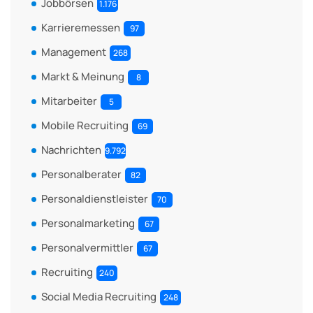
Jobbörsen
1.176
Karrieremessen
97
Management
268
Markt & Meinung
8
Mitarbeiter
5
Mobile Recruiting
69
Nachrichten
9.792
Personalberater
82
Personaldienstleister
70
Personalmarketing
67
Personalvermittler
67
Recruiting
240
Social Media Recruiting
248