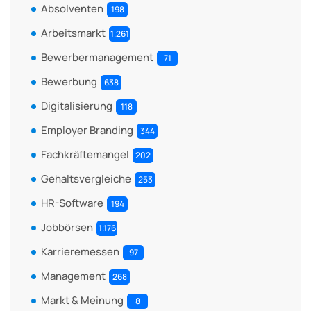
Absolventen
198
Arbeitsmarkt
1.261
Bewerbermanagement
71
Bewerbung
638
Digitalisierung
118
Employer Branding
344
Fachkräftemangel
202
Gehaltsvergleiche
253
HR-Software
194
Jobbörsen
1.176
Karrieremessen
97
Management
268
Markt & Meinung
8