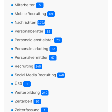
Mitarbeiter
5
Mobile Recruiting
69
Nachrichten
9.792
Personalberater
82
Personaldienstleister
70
Personalmarketing
67
Personalvermittler
67
Recruiting
240
Social Media Recruiting
248
Ü50
1
Weiterbildung
240
Zeitarbeit
90
Zeiterfassung
1