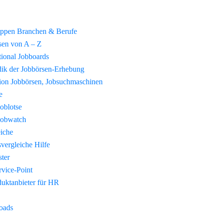
uppen Branchen & Berufe
sen von A – Z
tional Jobboards
ik der Jobbörsen-Erhebung
tion Jobbörsen, Jobsuchmaschinen
e
Joblotse
Jobwatch
eiche
vergleiche Hilfe
ster
vice-Point
duktanbieter für HR
oads