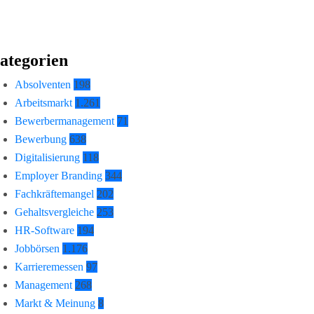
ategorien
Absolventen
198
Arbeitsmarkt
1.261
Bewerbermanagement
71
Bewerbung
638
Digitalisierung
118
Employer Branding
344
Fachkräftemangel
202
Gehaltsvergleiche
253
HR-Software
194
Jobbörsen
1.176
Karrieremessen
97
Management
268
Markt & Meinung
8