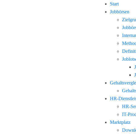
Start
Jobbörsen
Zielgr
Jobbör
Interna
Method
Defini
Joblots
Gehaltsvergl
Gehalts
HR-Dienstlei
HR-Ser
IT-Pro
Marktplatz
Downl