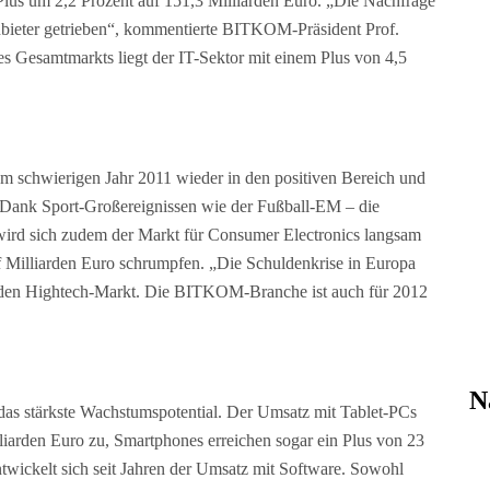
us um 2,2 Prozent auf 151,3 Milliarden Euro. „Die Nachfrage
nbieter getrieben“, kommentierte BITKOM-Präsident Prof.
es Gesamtmarkts liegt der IT-Sektor mit einem Plus von 4,5
 schwierigen Jahr 2011 wieder in den positiven Bereich und
o. Dank Sport-Großereignissen wie der Fußball-EM – die
wird sich zudem der Markt für Consumer Electronics langsam
f Milliarden Euro schrumpfen. „Die Schuldenkrise in Europa
f den Hightech-Markt. Die BITKOM-Branche ist auch für 2012
N
das stärkste Wachstumspotential. Der Umsatz mit Tablet-PCs
liarden Euro zu, Smartphones erreichen sogar ein Plus von 23
ntwickelt sich seit Jahren der Umsatz mit Software. Sowohl