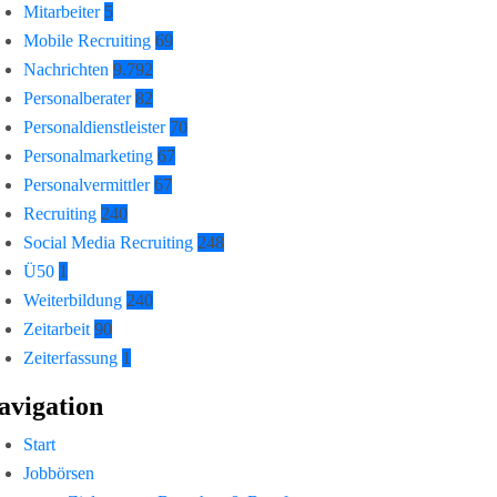
Mitarbeiter
5
Mobile Recruiting
69
Nachrichten
9.792
Personalberater
82
Personaldienstleister
70
Personalmarketing
67
Personalvermittler
67
Recruiting
240
Social Media Recruiting
248
Ü50
1
Weiterbildung
240
Zeitarbeit
90
Zeiterfassung
1
avigation
Start
Jobbörsen