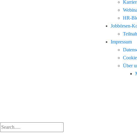
Karrie
Webina
HR-Blo
Jobbörsen-K
Teilna
Impressum
Datens
Cookie
Über u