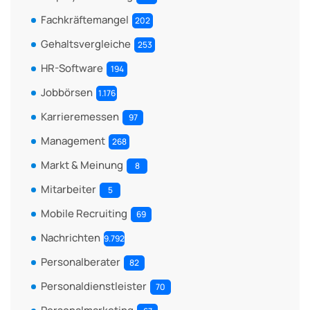
Fachkräftemangel
202
Gehaltsvergleiche
253
HR-Software
194
Jobbörsen
1.176
Karrieremessen
97
Management
268
Markt & Meinung
8
Mitarbeiter
5
Mobile Recruiting
69
Nachrichten
9.792
Personalberater
82
Personaldienstleister
70