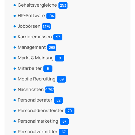
Gehaltsvergleiche
253
HR-Software
194
Jobbörsen
1.176
Karrieremessen
97
Management
268
Markt & Meinung
8
Mitarbeiter
5
Mobile Recruiting
69
Nachrichten
9.792
Personalberater
82
Personaldienstleister
70
Personalmarketing
67
Personalvermittler
67