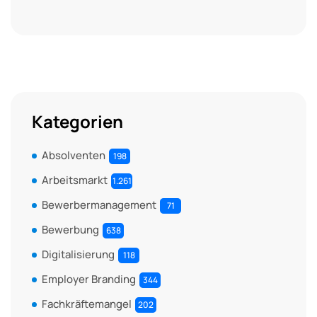
Kategorien
Absolventen
198
Arbeitsmarkt
1.261
Bewerbermanagement
71
Bewerbung
638
Digitalisierung
118
Employer Branding
344
Fachkräftemangel
202