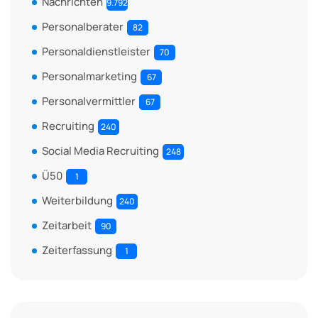
Nachrichten
9.792
Personalberater
82
Personaldienstleister
70
Personalmarketing
67
Personalvermittler
67
Recruiting
240
Social Media Recruiting
248
Ü50
1
Weiterbildung
240
Zeitarbeit
90
Zeiterfassung
1