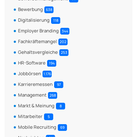
Bewerbung
638
Digitalisierung
118
Employer Branding
344
Fachkräftemangel
202
Gehaltsvergleiche
253
HR-Software
194
Jobbörsen
1.176
Karrieremessen
97
Management
268
Markt & Meinung
8
Mitarbeiter
5
Mobile Recruiting
69