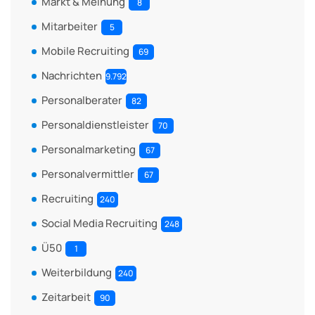
Markt & Meinung
8
Mitarbeiter
5
Mobile Recruiting
69
Nachrichten
9.792
Personalberater
82
Personaldienstleister
70
Personalmarketing
67
Personalvermittler
67
Recruiting
240
Social Media Recruiting
248
Ü50
1
Weiterbildung
240
Zeitarbeit
90