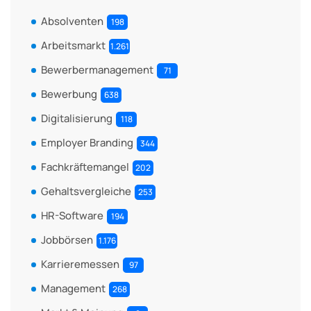
Absolventen
198
Arbeitsmarkt
1.261
Bewerbermanagement
71
Bewerbung
638
Digitalisierung
118
Employer Branding
344
Fachkräftemangel
202
Gehaltsvergleiche
253
HR-Software
194
Jobbörsen
1.176
Karrieremessen
97
Management
268