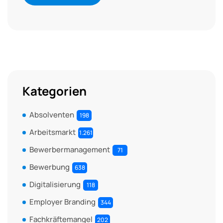
Kategorien
Absolventen
198
Arbeitsmarkt
1.261
Bewerbermanagement
71
Bewerbung
638
Digitalisierung
118
Employer Branding
344
Fachkräftemangel
202