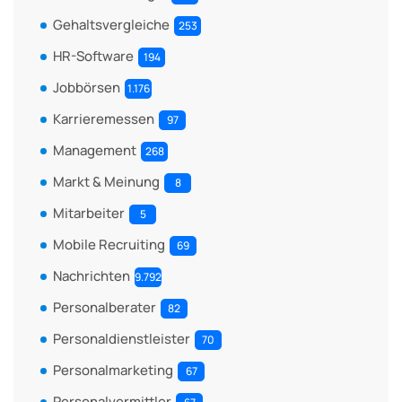
Gehaltsvergleiche
253
HR-Software
194
Jobbörsen
1.176
Karrieremessen
97
Management
268
Markt & Meinung
8
Mitarbeiter
5
Mobile Recruiting
69
Nachrichten
9.792
Personalberater
82
Personaldienstleister
70
Personalmarketing
67
Personalvermittler