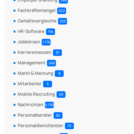
344
Fachkräftemangel
202
Gehaltsvergleiche
253
HR-Software
194
Jobbörsen
1.176
Karrieremessen
97
Management
268
Markt & Meinung
8
Mitarbeiter
5
Mobile Recruiting
69
Nachrichten
9.792
Personalberater
82
Personaldienstleister
70