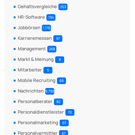
Gehaltsvergleiche
253
HR-Software
194
Jobbörsen
1.176
Karrieremessen
97
Management
268
Markt & Meinung
8
Mitarbeiter
5
Mobile Recruiting
69
Nachrichten
9.792
Personalberater
82
Personaldienstleister
70
Personalmarketing
67
Personalvermittler
67