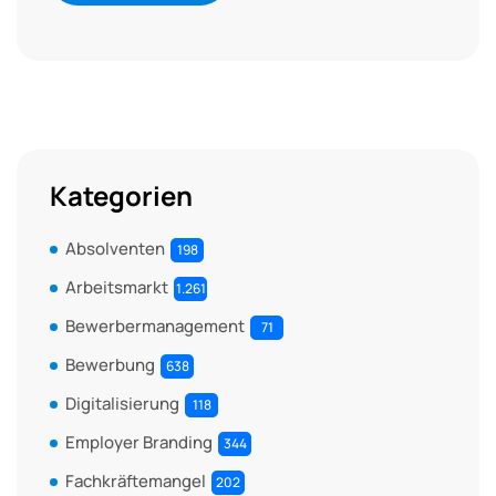
Kategorien
Absolventen
198
Arbeitsmarkt
1.261
Bewerbermanagement
71
Bewerbung
638
Digitalisierung
118
Employer Branding
344
Fachkräftemangel
202