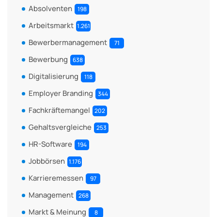
Absolventen
198
Arbeitsmarkt
1.261
Bewerbermanagement
71
Bewerbung
638
Digitalisierung
118
Employer Branding
344
Fachkräftemangel
202
Gehaltsvergleiche
253
HR-Software
194
Jobbörsen
1.176
Karrieremessen
97
Management
268
Markt & Meinung
8