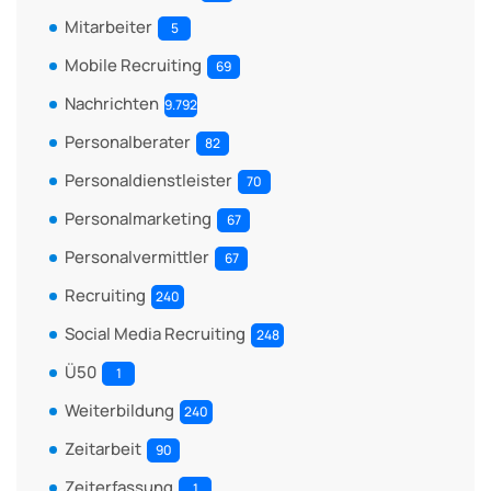
Mitarbeiter
5
Mobile Recruiting
69
Nachrichten
9.792
Personalberater
82
Personaldienstleister
70
Personalmarketing
67
Personalvermittler
67
Recruiting
240
Social Media Recruiting
248
Ü50
1
Weiterbildung
240
Zeitarbeit
90
Zeiterfassung
1