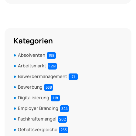
Kategorien
Absolventen
198
Arbeitsmarkt
1.261
Bewerbermanagement
71
Bewerbung
638
Digitalisierung
118
Employer Branding
344
Fachkräftemangel
202
Gehaltsvergleiche
253