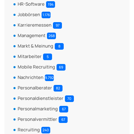
HR-Software
194
Jobbörsen
1.176
Karrieremessen
97
Management
268
Markt & Meinung
8
Mitarbeiter
5
Mobile Recruiting
69
Nachrichten
9.792
Personalberater
82
Personaldienstleister
70
Personalmarketing
67
Personalvermittler
67
Recruiting
240