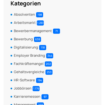
Kategorien
Absolventen
198
Arbeitsmarkt
1.261
Bewerbermanagement
71
Bewerbung
638
Digitalisierung
118
Employer Branding
344
Fachkräftemangel
202
Gehaltsvergleiche
253
HR-Software
194
Jobbörsen
1.176
Karrieremessen
97
Management
268