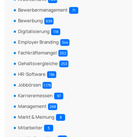
Bewerbermanagement
71
Bewerbung
638
Digitalisierung
118
Employer Branding
344
Fachkräftemangel
202
Gehaltsvergleiche
253
HR-Software
194
Jobbörsen
1.176
Karrieremessen
97
Management
268
Markt & Meinung
8
Mitarbeiter
5