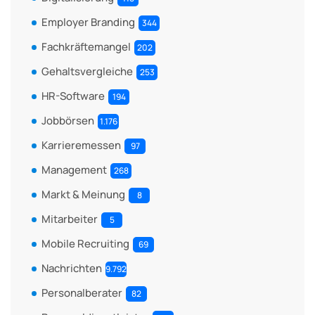
Employer Branding
344
Fachkräftemangel
202
Gehaltsvergleiche
253
HR-Software
194
Jobbörsen
1.176
Karrieremessen
97
Management
268
Markt & Meinung
8
Mitarbeiter
5
Mobile Recruiting
69
Nachrichten
9.792
Personalberater
82