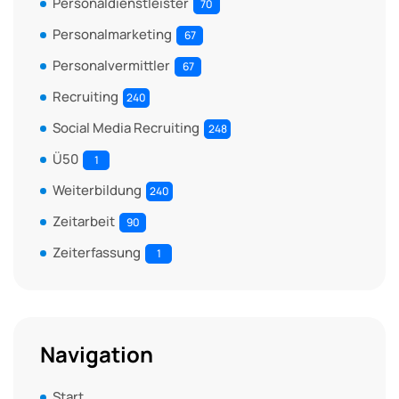
Personaldienstleister
70
Personalmarketing
67
Personalvermittler
67
Recruiting
240
Social Media Recruiting
248
Ü50
1
Weiterbildung
240
Zeitarbeit
90
Zeiterfassung
1
Navigation
Start