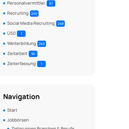
Personalvermittler
67
Recruiting
240
Social Media Recruiting
248
Ü50
1
Weiterbildung
240
Zeitarbeit
90
Zeiterfassung
1
Navigation
Start
Jobbörsen
Zielgruppen Branchen & Berufe