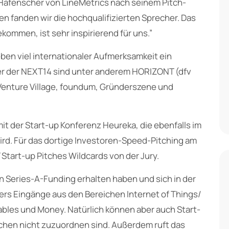
Hafenscher von LineMetrics nach seinem Pitch-
n fanden wir die hochqualifizierten Sprecher. Das
ommen, ist sehr inspirierend für uns.”
ben viel internationaler Aufmerksamkeit ein
ner der NEXT14 sind unter anderem HORIZONT (dfv
enture Village, foundum, Gründerszene und
mit der Start-up Konferenz Heureka, die ebenfalls im
rd. Für das dortige Investoren-Speed-Pitching am
 Start-up Pitches Wildcards von der Jury.
n Series-A-Funding erhalten haben und sich in der
rs Eingänge aus den Bereichen Internet of Things/
ables und Money. Natürlich können aber auch Start-
ichen nicht zuzuordnen sind. Außerdem ruft das