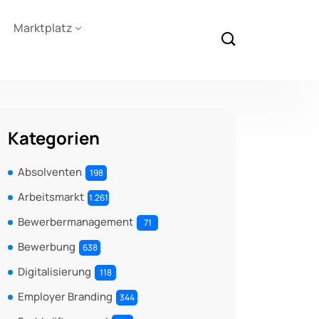
Marktplatz
Kategorien
Absolventen
198
Arbeitsmarkt
1.261
Bewerbermanagement
71
Bewerbung
638
Digitalisierung
118
Employer Branding
344