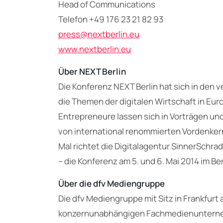
Head of Communications
Telefon +49 176 23 21 82 93
press@nextberlin.eu
www.nextberlin.eu
Über NEXT Berlin
Die Konferenz NEXT Berlin hat sich in den 
die Themen der digitalen Wirtschaft in Eur
Entrepreneure lassen sich in Vorträgen u
von international renommierten Vordenker
Mal richtet die Digitalagentur SinnerSchr
– die Konferenz am 5. und 6. Mai 2014 im Be
Über die dfv Mediengruppe
Die dfv Mediengruppe mit Sitz in Frankfurt
konzernunabhängigen Fachmedienunternehme