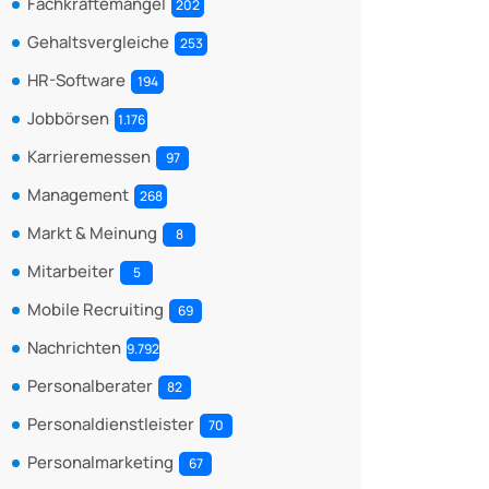
Fachkräftemangel
202
Gehaltsvergleiche
253
HR-Software
194
Jobbörsen
1.176
Karrieremessen
97
Management
268
Markt & Meinung
8
Mitarbeiter
5
Mobile Recruiting
69
Nachrichten
9.792
Personalberater
82
Personaldienstleister
70
Personalmarketing
67