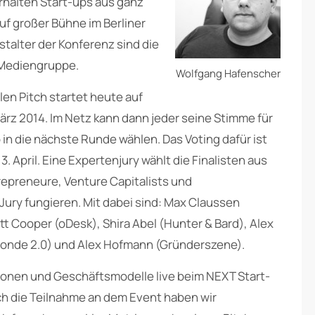
 erhalten Start-ups aus ganz
uf großer Bühne im Berliner
talter der Konferenz sind die
 Mediengruppe.
Wolfgang Hafenscher
en Pitch startet heute auf
rz 2014. Im Netz kann dann jeder seine Stimme für
in die nächste Runde wählen. Das Voting dafür ist
. April. Eine Expertenjury wählt die Finalisten aus
preneure, Venture Capitalists und
Jury fungieren. Mit dabei sind: Max Claussen
att Cooper (oDesk), Shira Abel (Hunter & Bard), Alex
Blonde 2.0) und Alex Hofmann (Gründerszene).
isionen und Geschäftsmodelle live beim NEXT Start-
rch die Teilnahme an dem Event haben wir