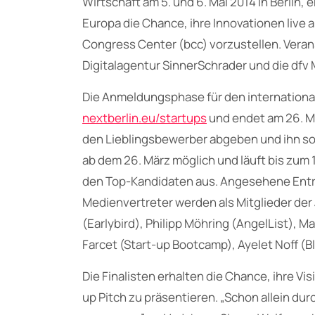
Wirtschaft am 5. und 6. Mai 2014 in Berlin,
Europa die Chance, ihre Innovationen live a
Congress Center (bcc) vorzustellen. Verans
Digitalagentur SinnerSchrader und die dfv
Die Anmeldungsphase für den international
nextberlin.eu/startups
und endet am 26. Mä
den Lieblingsbewerber abgeben und ihn so 
ab dem 26. März möglich und läuft bis zum 13
den Top-Kandidaten aus. Angesehene Entre
Medienvertreter werden als Mitglieder der 
(Earlybird), Philipp Möhring (AngelList), M
Farcet (Start-up Bootcamp), Ayelet Noff (
Die Finalisten erhalten die Chance, ihre V
up Pitch zu präsentieren. „Schon allein du