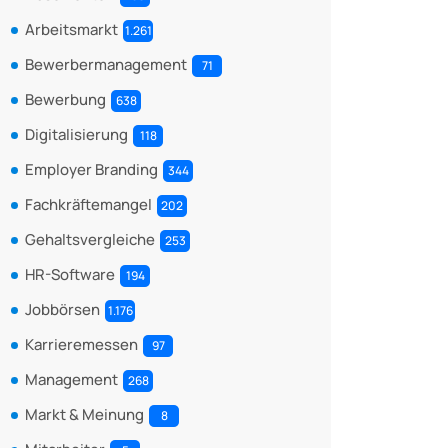
Arbeitsmarkt
1.261
Bewerbermanagement
71
Bewerbung
638
Digitalisierung
118
Employer Branding
344
Fachkräftemangel
202
Gehaltsvergleiche
253
HR-Software
194
Jobbörsen
1.176
Karrieremessen
97
Management
268
Markt & Meinung
8