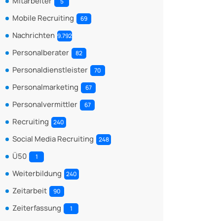
Mitarbeiter
5
Mobile Recruiting
69
Nachrichten
9.792
Personalberater
82
Personaldienstleister
70
Personalmarketing
67
Personalvermittler
67
Recruiting
240
Social Media Recruiting
248
Ü50
1
Weiterbildung
240
Zeitarbeit
90
Zeiterfassung
1