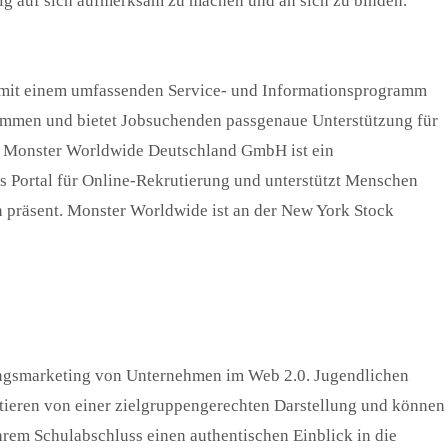
itig auf sich aufmerksam zu machen und an sich zu binden.“
d* mit einem umfassenden Service- und Informationsprogramm
usammen und bietet Jobsuchenden passgenaue Unterstützung für
ie Monster Worldwide Deutschland GmbH ist ein
s Portal für Online-Rekrutierung und unterstützt Menschen
n präsent. Monster Worldwide ist an der New York Stock
dungsmarketing von Unternehmen im Web 2.0. Jugendlichen
fitieren von einer zielgruppengerechten Darstellung und können
hrem Schulabschluss einen authentischen Einblick in die