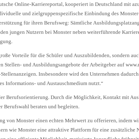
tsche Online-Karriereportal, kooperiert in Deutschland mit az
dividuelle und zielgruppenspezifische Einbindung des Monster
rstützung für ihren Berufsweg: Sämtliche Ausbildungsplatzan
 den jungen Nutzern bei Monster neben weiterführende Karrieret
ügung.
 große Vorteile für die Schüler und Auszubildenden, sondern au
en Stellen- und Ausbildungsangebote der Arbeitgeber auf www.
ne-Stellenanzeigen. Insbesondere wird den Unternehmen dadurch 
äres Informations- und Austauschmedium nutzt.“
er Berufsorientierung. Durch die Möglichkeit, Kontakt mit Au
rer Berufswahl beraten und begleiten.
ng von Monster einen echten Mehrwert zu offerieren, indem wir
ern wie Monster eine attraktive Plattform für eine zusätzliche