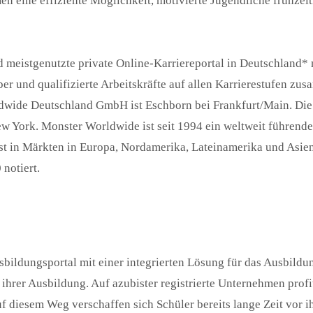
men eine effiziente Möglichkeit, motivierte Jugendliche frühze
und meistgenutzte private Online-Karriereportal in Deutschlan
er und qualifizierte Arbeitskräfte auf allen Karrierestufen z
rldwide Deutschland GmbH ist Eschborn bei Frankfurt/Main. D
w York. Monster Worldwide ist seit 1994 ein weltweit führende
ist in Märkten in Europa, Nordamerika, Lateinamerika und Asie
notiert.
usbildungsportal mit einer integrierten Lösung für das Ausbil
d ihrer Ausbildung. Auf azubister registrierte Unternehmen pro
f diesem Weg verschaffen sich Schüler bereits lange Zeit vor i