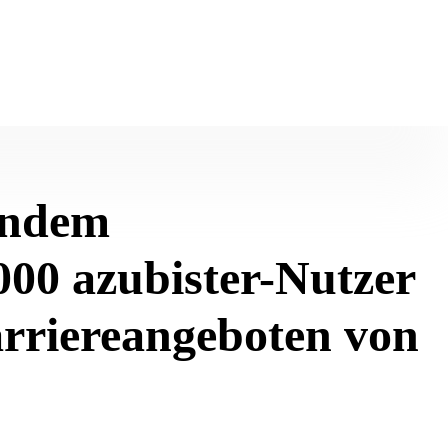
endem
000 azubister-Nutzer
arriereangeboten von