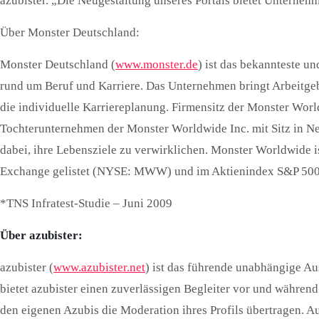
azubister. „Die Neugestaltung unseres Portals bietet Unterneh
Über Monster Deutschland:
Monster Deutschland (
www.monster.de
) ist das bekannteste 
rund um Beruf und Karriere. Das Unternehmen bringt Arbeitgeb
die individuelle Karriereplanung. Firmensitz der Monster Wo
Tochterunternehmen der Monster Worldwide Inc. mit Sitz in Ne
dabei, ihre Lebensziele zu verwirklichen. Monster Worldwide 
Exchange gelistet (NYSE: MWW) und im Aktienindex S&P 500 
*TNS Infratest-Studie – Juni 2009
Über azubister:
azubister (
www.azubister.net
) ist das führende unabhängige A
bietet azubister einen zuverlässigen Begleiter vor und währen
den eigenen Azubis die Moderation ihres Profils übertragen. Au