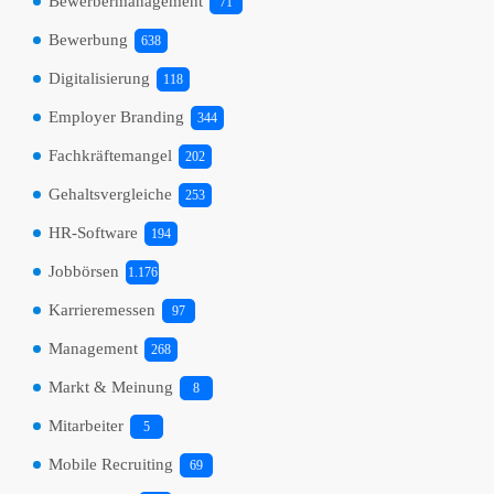
Bewerbermanagement
71
Bewerbung
638
Digitalisierung
118
Employer Branding
344
Fachkräftemangel
202
Gehaltsvergleiche
253
HR-Software
194
Jobbörsen
1.176
Karrieremessen
97
Management
268
Markt & Meinung
8
Mitarbeiter
5
Mobile Recruiting
69