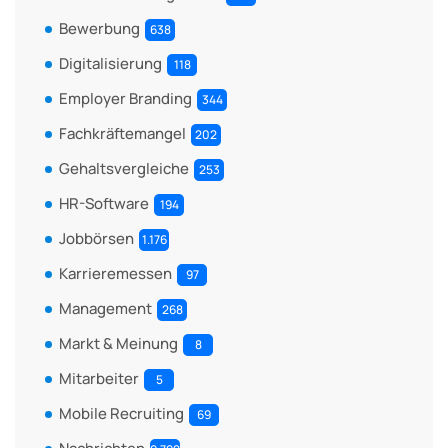
Bewerbung
638
Digitalisierung
118
Employer Branding
344
Fachkräftemangel
202
Gehaltsvergleiche
253
HR-Software
194
Jobbörsen
1.176
Karrieremessen
97
Management
268
Markt & Meinung
8
Mitarbeiter
5
Mobile Recruiting
69