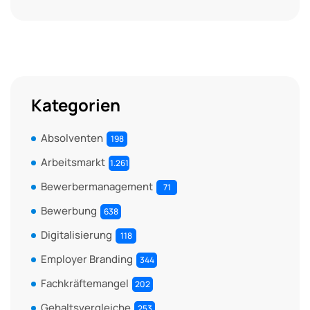
Kategorien
Absolventen
198
Arbeitsmarkt
1.261
Bewerbermanagement
71
Bewerbung
638
Digitalisierung
118
Employer Branding
344
Fachkräftemangel
202
Gehaltsvergleiche
253