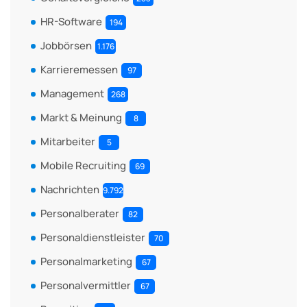
HR-Software
194
Jobbörsen
1.176
Karrieremessen
97
Management
268
Markt & Meinung
8
Mitarbeiter
5
Mobile Recruiting
69
Nachrichten
9.792
Personalberater
82
Personaldienstleister
70
Personalmarketing
67
Personalvermittler
67