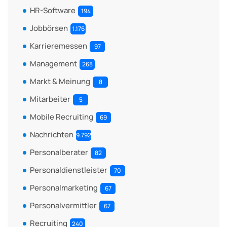
HR-Software
194
Jobbörsen
1.176
Karrieremessen
97
Management
268
Markt & Meinung
8
Mitarbeiter
5
Mobile Recruiting
69
Nachrichten
9.792
Personalberater
82
Personaldienstleister
70
Personalmarketing
67
Personalvermittler
67
Recruiting
240