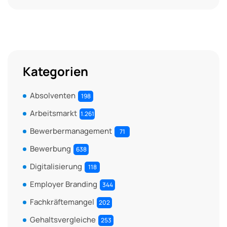
Kategorien
Absolventen
198
Arbeitsmarkt
1.261
Bewerbermanagement
71
Bewerbung
638
Digitalisierung
118
Employer Branding
344
Fachkräftemangel
202
Gehaltsvergleiche
253