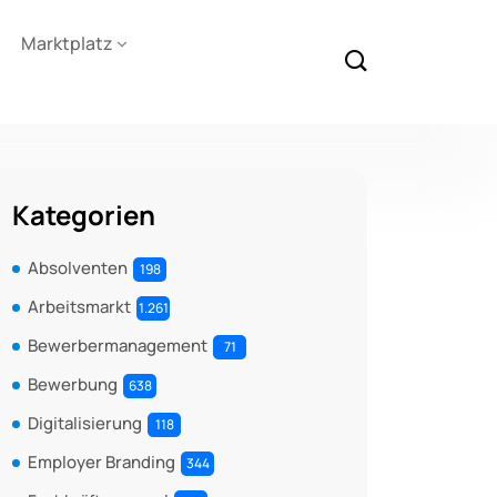
Marktplatz
Kategorien
Absolventen
198
Arbeitsmarkt
1.261
Bewerbermanagement
71
Bewerbung
638
Digitalisierung
118
Employer Branding
344