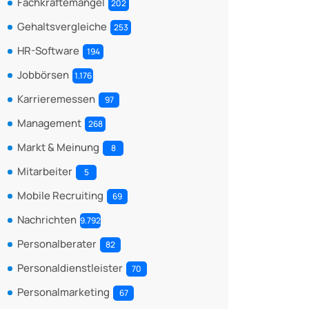
Fachkräftemangel
202
Gehaltsvergleiche
253
HR-Software
194
Jobbörsen
1.176
Karrieremessen
97
Management
268
Markt & Meinung
8
Mitarbeiter
5
Mobile Recruiting
69
Nachrichten
9.792
Personalberater
82
Personaldienstleister
70
Personalmarketing
67