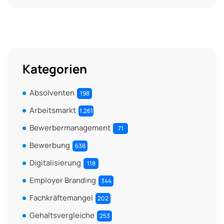
Kategorien
Absolventen
198
Arbeitsmarkt
1.261
Bewerbermanagement
71
Bewerbung
638
Digitalisierung
118
Employer Branding
344
Fachkräftemangel
202
Gehaltsvergleiche
253