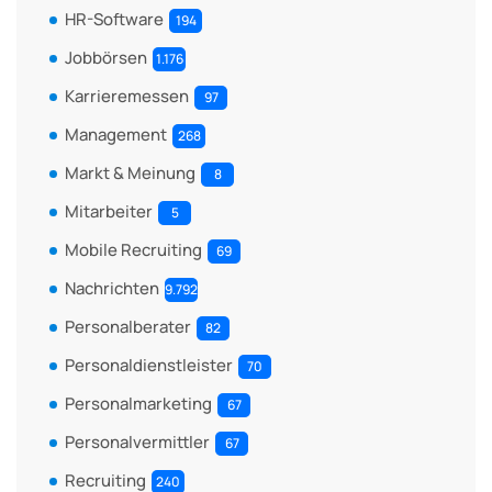
HR-Software
194
Jobbörsen
1.176
Karrieremessen
97
Management
268
Markt & Meinung
8
Mitarbeiter
5
Mobile Recruiting
69
Nachrichten
9.792
Personalberater
82
Personaldienstleister
70
Personalmarketing
67
Personalvermittler
67
Recruiting
240