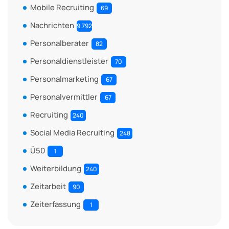
Mobile Recruiting
69
Nachrichten
9.792
Personalberater
82
Personaldienstleister
70
Personalmarketing
67
Personalvermittler
67
Recruiting
240
Social Media Recruiting
248
Ü50
1
Weiterbildung
240
Zeitarbeit
90
Zeiterfassung
1