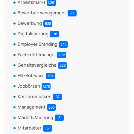
Arbeitsmarkt
1.261
Bewerbermanagement
71
Bewerbung
638
Digitalisierung
118
Employer Branding
344
Fachkräftemangel
202
Gehaltsvergleiche
253
HR-Software
194
Jobbörsen
1.176
Karrieremessen
97
Management
268
Markt & Meinung
8
Mitarbeiter
5