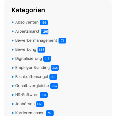
Kategorien
Absolventen
198
Arbeitsmarkt
1.261
Bewerbermanagement
71
Bewerbung
638
Digitalisierung
118
Employer Branding
344
Fachkräftemangel
202
Gehaltsvergleiche
253
HR-Software
194
Jobbörsen
1.176
Karrieremessen
97