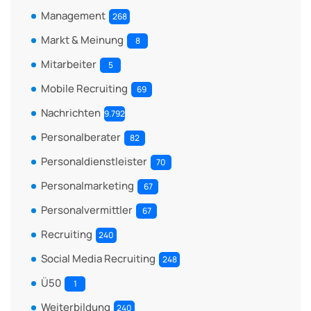
Management
268
Markt & Meinung
8
Mitarbeiter
5
Mobile Recruiting
69
Nachrichten
9.792
Personalberater
82
Personaldienstleister
70
Personalmarketing
67
Personalvermittler
67
Recruiting
240
Social Media Recruiting
248
Ü50
1
Weiterbildung
240