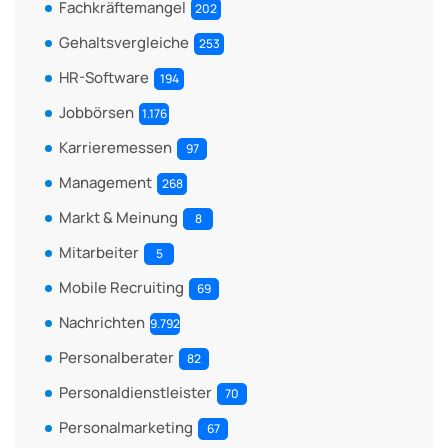
Fachkräftemangel
202
Gehaltsvergleiche
253
HR-Software
194
Jobbörsen
1.176
Karrieremessen
97
Management
268
Markt & Meinung
8
Mitarbeiter
5
Mobile Recruiting
69
Nachrichten
9.792
Personalberater
82
Personaldienstleister
70
Personalmarketing
67