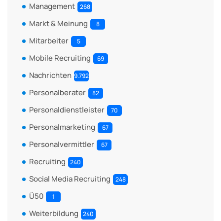
Management
268
Markt & Meinung
8
Mitarbeiter
5
Mobile Recruiting
69
Nachrichten
9.792
Personalberater
82
Personaldienstleister
70
Personalmarketing
67
Personalvermittler
67
Recruiting
240
Social Media Recruiting
248
Ü50
1
Weiterbildung
240