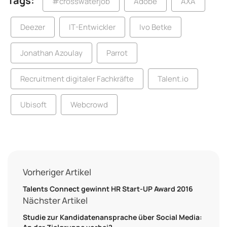
Tags:
#crosswaterjob
Adobe
AXA
Deezer
IT-Entwickler
Ivo Betke
Jonathan Azoulay
Parrot
Recruitment digitaler Fachkräfte
Talent.io
Ubisoft
Webcrowd
Vorheriger Artikel
Talents Connect gewinnt HR Start-UP Award 2016
Nächster Artikel
Studie zur Kandidatenansprache über Social Media: