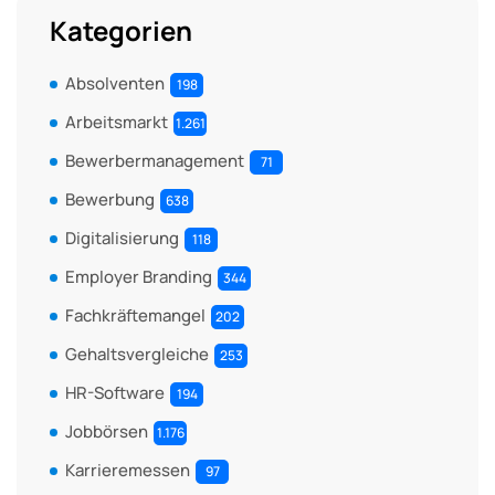
Kategorien
Absolventen
198
Arbeitsmarkt
1.261
Bewerbermanagement
71
Bewerbung
638
Digitalisierung
118
Employer Branding
344
Fachkräftemangel
202
Gehaltsvergleiche
253
HR-Software
194
Jobbörsen
1.176
Karrieremessen
97