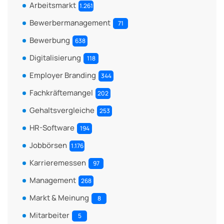
Arbeitsmarkt
1.261
Bewerbermanagement
71
Bewerbung
638
Digitalisierung
118
Employer Branding
344
Fachkräftemangel
202
Gehaltsvergleiche
253
HR-Software
194
Jobbörsen
1.176
Karrieremessen
97
Management
268
Markt & Meinung
8
Mitarbeiter
5