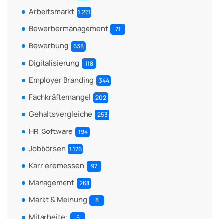
Arbeitsmarkt
1.261
Bewerbermanagement
71
Bewerbung
638
Digitalisierung
118
Employer Branding
344
Fachkräftemangel
202
Gehaltsvergleiche
253
HR-Software
194
Jobbörsen
1.176
Karrieremessen
97
Management
268
Markt & Meinung
8
Mitarbeiter
5