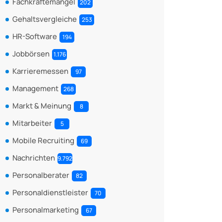
Fachkräftemangel
202
Gehaltsvergleiche
253
HR-Software
194
Jobbörsen
1.176
Karrieremessen
97
Management
268
Markt & Meinung
8
Mitarbeiter
5
Mobile Recruiting
69
Nachrichten
9.792
Personalberater
82
Personaldienstleister
70
Personalmarketing
67