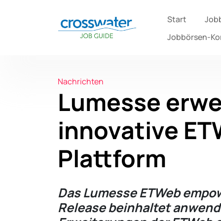
Start
Job
Jobbörsen-K
Nachrichten
Lumesse erwei
innovative E
Plattform
Das Lumesse ETWeb empo
Release beinhaltet anwend