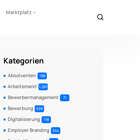
Marktplatz
Kategorien
Absolventen
198
Arbeitsmarkt
1.261
Bewerbermanagement
71
Bewerbung
638
Digitalisierung
118
Employer Branding
344