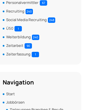
Personalvermittler
67
Recruiting
240
Social Media Recruiting
248
Ü50
1
Weiterbildung
240
Zeitarbeit
90
Zeiterfassung
1
Navigation
Start
Jobbörsen
Zielgruppen Branchen & Berufe