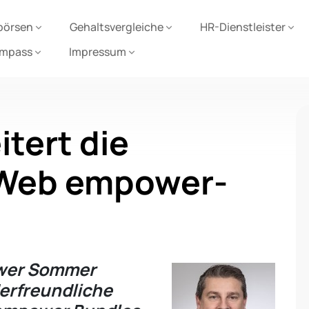
börsen
Gehaltsvergleiche
HR-Dienstleister
ompass
Impressum
tert die
TWeb empower-
wer Sommer
erfreundliche