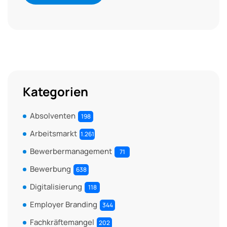
Kategorien
Absolventen
198
Arbeitsmarkt
1.261
Bewerbermanagement
71
Bewerbung
638
Digitalisierung
118
Employer Branding
344
Fachkräftemangel
202