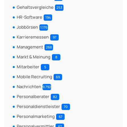
Gehaltsvergleiche
253
HR-Software
194
Jobbörsen
1.176
Karrieremessen
97
Management
268
Markt & Meinung
8
Mitarbeiter
5
Mobile Recruiting
69
Nachrichten
9.792
Personalberater
82
Personaldienstleister
70
Personalmarketing
67
Personalvermittler
67