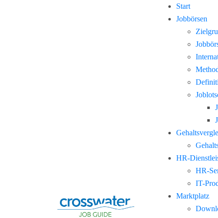
Start
Jobbörsen
Zielgr
Jobbör
Interna
Method
Defini
Joblots
Gehaltsvergl
Gehalts
HR-Dienstlei
HR-Ser
IT-Pro
Marktplatz
Downl