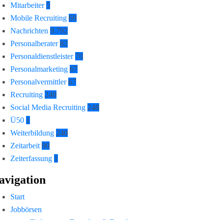
Mitarbeiter
5
Mobile Recruiting
69
Nachrichten
9.792
Personalberater
82
Personaldienstleister
70
Personalmarketing
67
Personalvermittler
67
Recruiting
240
Social Media Recruiting
248
Ü50
1
Weiterbildung
240
Zeitarbeit
90
Zeiterfassung
1
avigation
Start
Jobbörsen