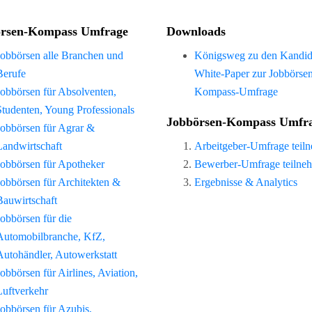
rsen-Kompass Umfrage
Downloads
Jobbörsen alle Branchen und
Königsweg zu den Kandid
Berufe
White-Paper zur Jobbörse
Jobbörsen für Absolventen,
Kompass-Umfrage
Studenten, Young Professionals
Jobbörsen-Kompass Umfr
Jobbörsen für Agrar &
Landwirtschaft
Arbeitgeber-Umfrage teil
Jobbörsen für Apotheker
Bewerber-Umfrage teilne
Jobbörsen für Architekten &
Ergebnisse & Analytics
Bauwirtschaft
Jobbörsen für die
Automobilbranche, KfZ,
Autohändler, Autowerkstatt
Jobbörsen für Airlines, Aviation,
Luftverkehr
Jobbörsen für Azubis,