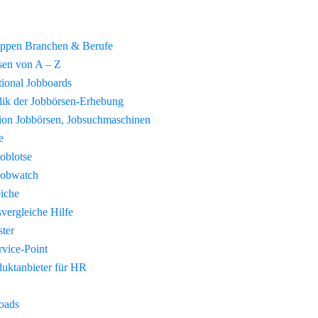
uppen Branchen & Berufe
sen von A – Z
tional Jobboards
ik der Jobbörsen-Erhebung
tion Jobbörsen, Jobsuchmaschinen
e
Joblotse
Jobwatch
eiche
vergleiche Hilfe
ster
vice-Point
duktanbieter für HR
oads