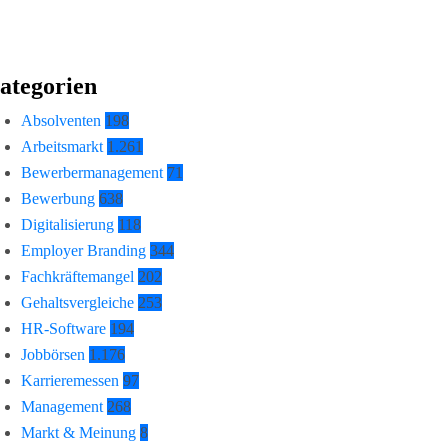
ategorien
Absolventen
198
Arbeitsmarkt
1.261
Bewerbermanagement
71
Bewerbung
638
Digitalisierung
118
Employer Branding
344
Fachkräftemangel
202
Gehaltsvergleiche
253
HR-Software
194
Jobbörsen
1.176
Karrieremessen
97
Management
268
Markt & Meinung
8