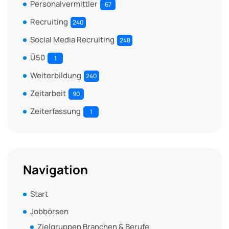
Personalvermittler
67
Recruiting
240
Social Media Recruiting
248
Ü50
1
Weiterbildung
240
Zeitarbeit
90
Zeiterfassung
1
Navigation
Start
Jobbörsen
Zielgruppen Branchen & Berufe