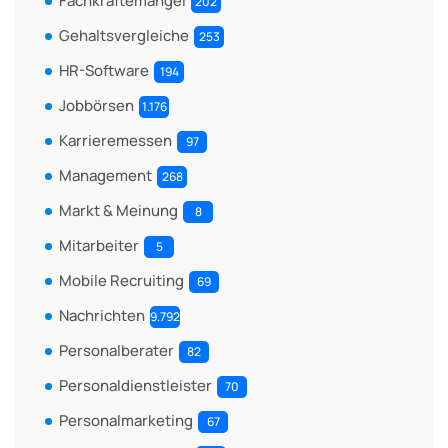
Fachkräftemangel
202
Gehaltsvergleiche
253
HR-Software
194
Jobbörsen
1.176
Karrieremessen
97
Management
268
Markt & Meinung
8
Mitarbeiter
5
Mobile Recruiting
69
Nachrichten
9.792
Personalberater
82
Personaldienstleister
70
Personalmarketing
67