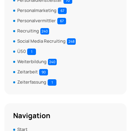
Personaldienstleister
70
Personalmarketing
67
Personalvermittler
67
Recruiting
240
Social Media Recruiting
248
Ü50
1
Weiterbildung
240
Zeitarbeit
90
Zeiterfassung
1
Navigation
Start