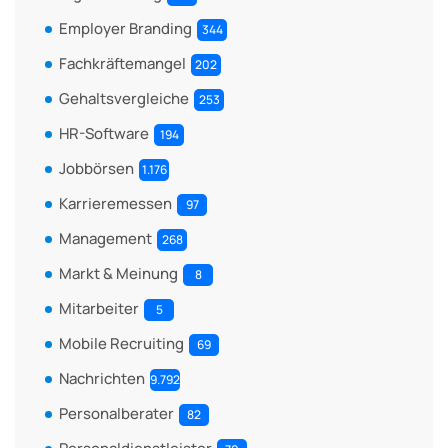
Employer Branding
344
Fachkräftemangel
202
Gehaltsvergleiche
253
HR-Software
194
Jobbörsen
1.176
Karrieremessen
97
Management
268
Markt & Meinung
8
Mitarbeiter
5
Mobile Recruiting
69
Nachrichten
9.792
Personalberater
82