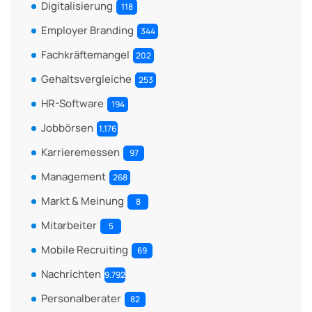
Digitalisierung
118
Employer Branding
344
Fachkräftemangel
202
Gehaltsvergleiche
253
HR-Software
194
Jobbörsen
1.176
Karrieremessen
97
Management
268
Markt & Meinung
8
Mitarbeiter
5
Mobile Recruiting
69
Nachrichten
9.792
Personalberater
82