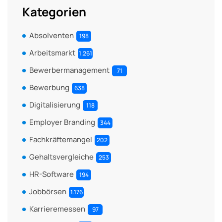
Kategorien
Absolventen
198
Arbeitsmarkt
1.261
Bewerbermanagement
71
Bewerbung
638
Digitalisierung
118
Employer Branding
344
Fachkräftemangel
202
Gehaltsvergleiche
253
HR-Software
194
Jobbörsen
1.176
Karrieremessen
97