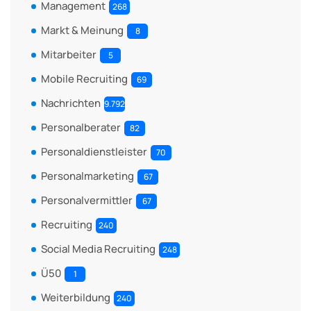
Management
268
Markt & Meinung
8
Mitarbeiter
5
Mobile Recruiting
69
Nachrichten
9.792
Personalberater
82
Personaldienstleister
70
Personalmarketing
67
Personalvermittler
67
Recruiting
240
Social Media Recruiting
248
Ü50
1
Weiterbildung
240