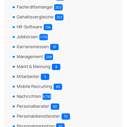
Fachkräftemangel
202
Gehaltsvergleiche
253
HR-Software
194
Jobbörsen
1.176
Karrieremessen
97
Management
268
Markt & Meinung
8
Mitarbeiter
5
Mobile Recruiting
69
Nachrichten
9.792
Personalberater
82
Personaldienstleister
70
Personalmarketing
67