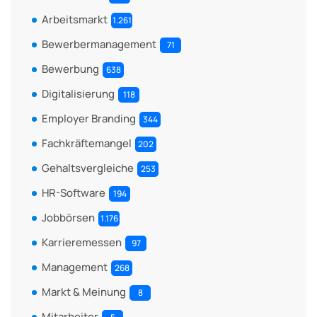
Arbeitsmarkt
1.261
Bewerbermanagement
71
Bewerbung
638
Digitalisierung
118
Employer Branding
344
Fachkräftemangel
202
Gehaltsvergleiche
253
HR-Software
194
Jobbörsen
1.176
Karrieremessen
97
Management
268
Markt & Meinung
8
Mitarbeiter