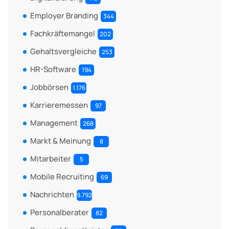
Employer Branding
344
Fachkräftemangel
202
Gehaltsvergleiche
253
HR-Software
194
Jobbörsen
1.176
Karrieremessen
97
Management
268
Markt & Meinung
8
Mitarbeiter
5
Mobile Recruiting
69
Nachrichten
9.792
Personalberater
82