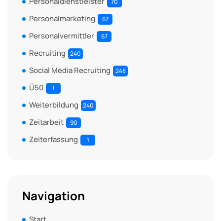
Personaldienstleister
70
Personalmarketing
67
Personalvermittler
67
Recruiting
240
Social Media Recruiting
248
Ü50
1
Weiterbildung
240
Zeitarbeit
90
Zeiterfassung
1
Navigation
Start