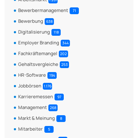
Bewerbermanagement
71
Bewerbung
638
Digitalisierung
118
Employer Branding
344
Fachkräftemangel
202
Gehaltsvergleiche
253
HR-Software
194
Jobbörsen
1.176
Karrieremessen
97
Management
268
Markt & Meinung
8
Mitarbeiter
5