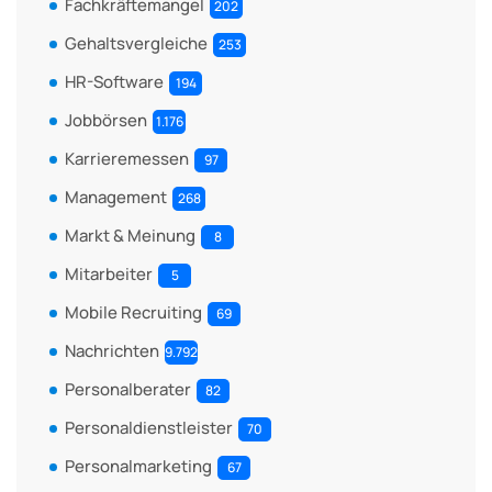
Fachkräftemangel
202
Gehaltsvergleiche
253
HR-Software
194
Jobbörsen
1.176
Karrieremessen
97
Management
268
Markt & Meinung
8
Mitarbeiter
5
Mobile Recruiting
69
Nachrichten
9.792
Personalberater
82
Personaldienstleister
70
Personalmarketing
67